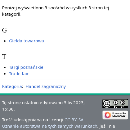
Poniżej wyświetlono 3 spośród wszystkich 3 stron tej
kategorii.
G
Giełda towarowa
T
Targi poznańskie
Trade fair
Kategoria
:
Handel zagraniczny
Tę stronę ostatnio edytowano 3 lis 2023,
15:38.
Treść udostępniana na licencji
CC BY-SA
Uznanie autorstwa na tych samych warunkach
, jeśli nie