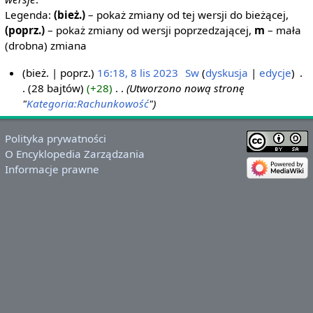
Legenda:
(bież.)
– pokaż zmiany od tej wersji do bieżącej,
(poprz.)
– pokaż zmiany od wersji poprzedzającej,
m
– mała
(drobna) zmiana
bież.
poprz.
16:18, 8 lis 2023
‎
Sw
dyskusja
edycje
‎
28 bajtów
+28
‎
Utworzono nową stronę
8
"
Kategoria:Rachunkowość
"
l
i
s
Polityka prywatności
2
O Encyklopedia Zarządzania
Informacje prawne
0
2
3