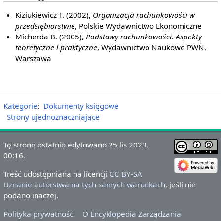
Kiziukiewicz T. (2002),
Organizacja rachunkowości w
przedsiębiorstwie
, Polskie Wydawnictwo Ekonomiczne
Micherda B. (2005),
Podstawy rachunkowości. Aspekty
teoretyczne i praktyczne
, Wydawnictwo Naukowe PWN,
Warszawa
Kategorie
:
Dokumenty księgowe
Strony ujednoznaczniające
Tę stronę ostatnio edytowano 25 lis 2023,
00:16.
Treść udostępniana na licencji
CC BY-SA
Uznanie autorstwa na tych samych warunkach
, jeśli nie
podano inaczej.
Polityka prywatności
O Encyklopedia Zarządzania