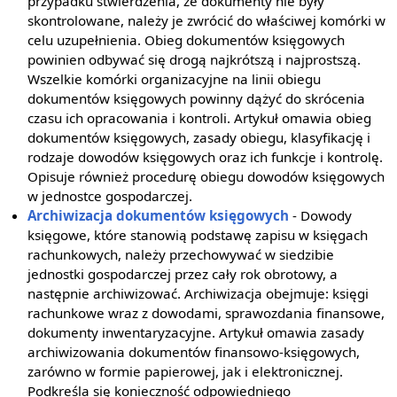
przypadku stwierdzenia, że dokumenty nie były
skontrolowane, należy je zwrócić do właściwej komórki w
celu uzupełnienia. Obieg dokumentów księgowych
powinien odbywać się drogą najkrótszą i najprostszą.
Wszelkie komórki organizacyjne na linii obiegu
dokumentów księgowych powinny dążyć do skrócenia
czasu ich opracowania i kontroli. Artykuł omawia obieg
dokumentów księgowych, zasady obiegu, klasyfikację i
rodzaje dowodów księgowych oraz ich funkcje i kontrolę.
Opisuje również procedurę obiegu dowodów księgowych
w jednostce gospodarczej.
Archiwizacja dokumentów księgowych
- Dowody
księgowe, które stanowią podstawę zapisu w księgach
rachunkowych, należy przechowywać w siedzibie
jednostki gospodarczej przez cały rok obrotowy, a
następnie archiwizować. Archiwizacja obejmuje: księgi
rachunkowe wraz z dowodami, sprawozdania finansowe,
dokumenty inwentaryzacyjne. Artykuł omawia zasady
archiwizowania dokumentów finansowo-księgowych,
zarówno w formie papierowej, jak i elektronicznej.
Podkreśla się konieczność odpowiedniego