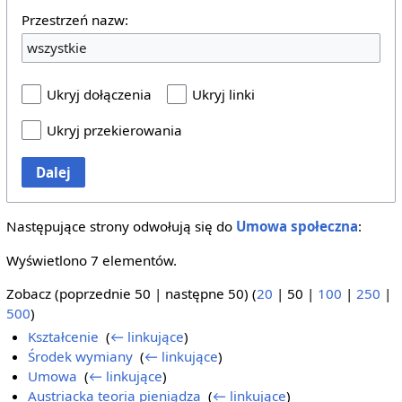
Przestrzeń nazw:
wszystkie
Ukryj dołączenia
Ukryj linki
Ukryj przekierowania
Dalej
Następujące strony odwołują się do
Umowa społeczna
:
Wyświetlono 7 elementów.
Zobacz (
poprzednie 50
|
następne 50
) (
20
|
50
|
100
|
250
|
500
)
Kształcenie
‎
(
← linkujące
)
Środek wymiany
‎
(
← linkujące
)
Umowa
‎
(
← linkujące
)
Austriacka teoria pieniądza
‎
(
← linkujące
)