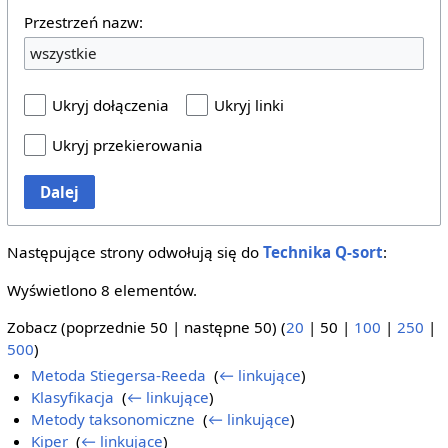
Przestrzeń nazw:
wszystkie
Ukryj dołączenia
Ukryj linki
Ukryj przekierowania
Dalej
Następujące strony odwołują się do
Technika Q-sort
:
Wyświetlono 8 elementów.
Zobacz (
poprzednie 50
|
następne 50
) (
20
|
50
|
100
|
250
|
500
)
Metoda Stiegersa-Reeda
‎
(
← linkujące
)
Klasyfikacja
‎
(
← linkujące
)
Metody taksonomiczne
‎
(
← linkujące
)
Kiper
‎
(
← linkujące
)