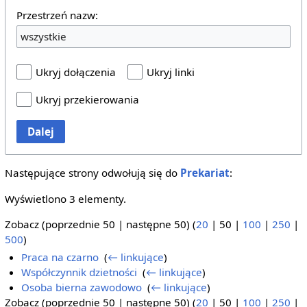
Przestrzeń nazw:
wszystkie
Ukryj dołączenia
Ukryj linki
Ukryj przekierowania
Dalej
Następujące strony odwołują się do
Prekariat
:
Wyświetlono 3 elementy.
Zobacz (
poprzednie 50
|
następne 50
) (
20
|
50
|
100
|
250
|
500
)
Praca na czarno
‎
(
← linkujące
)
Współczynnik dzietności
‎
(
← linkujące
)
Osoba bierna zawodowo
‎
(
← linkujące
)
Zobacz (
poprzednie 50
|
następne 50
) (
20
|
50
|
100
|
250
|