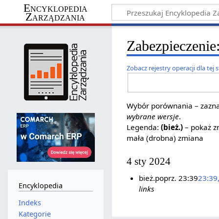
Encyklopedia
Zarządzania
Zabezpieczenie:
Zobacz rejestry operacji dla tej 
Wybór porównania – zaznac
wybrane wersje
.
Legenda:
(bież.)
– pokaż zm
mała (drobna) zmiana
4 sty 2024
bież.
poprz.
23:39
23:39,
Encyklopedia
links
Indeks
Kategorie