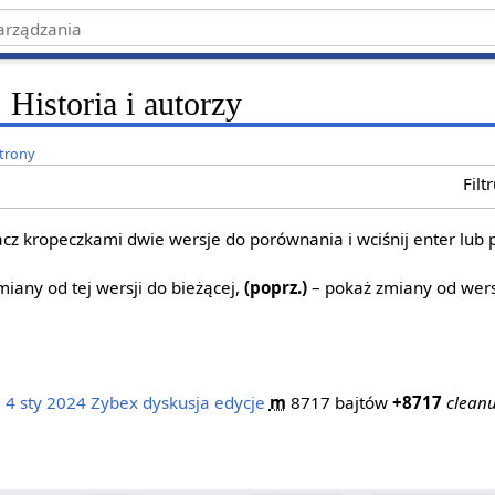
 Historia i autorzy
strony
Filt
z kropeczkami dwie wersje do porównania i wciśnij enter lub 
iany od tej wersji do bieżącej,
(poprz.)
– pokaż zmiany od wers
 4 sty 2024
‎
Zybex
dyskusja
edycje
‎
m
8717 bajtów
+8717
‎
cleanu