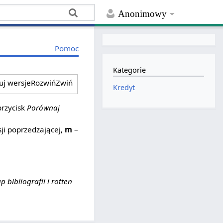
Anonimowy
Pomoc
Kategorie
ruj wersje
Rozwiń
Zwiń
Kredyt
przycisk
Porównaj
ji poprzedzającej,
m
–
p bibliografii i rotten