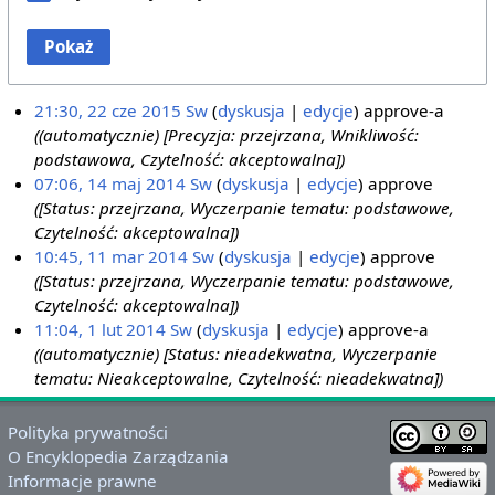
Pokaż
21:30, 22 cze 2015
Sw
dyskusja
edycje
approve-a
((automatycznie) [Precyzja: przejrzana, Wnikliwość:
podstawowa, Czytelność: akceptowalna])
07:06, 14 maj 2014
Sw
dyskusja
edycje
approve
([Status: przejrzana, Wyczerpanie tematu: podstawowe,
Czytelność: akceptowalna])
10:45, 11 mar 2014
Sw
dyskusja
edycje
approve
([Status: przejrzana, Wyczerpanie tematu: podstawowe,
Czytelność: akceptowalna])
11:04, 1 lut 2014
Sw
dyskusja
edycje
approve-a
((automatycznie) [Status: nieadekwatna, Wyczerpanie
tematu: Nieakceptowalne, Czytelność: nieadekwatna])
Polityka prywatności
O Encyklopedia Zarządzania
Informacje prawne