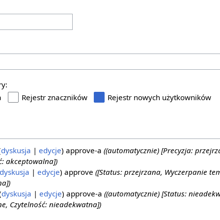
ry:
a
Rejestr znaczników
Rejestr nowych użytkowników
dyskusja
edycje
approve-a
((automatycznie) [Precyzja: przejr
: akceptowalna])
dyskusja
edycje
approve
([Status: przejrzana, Wyczerpanie t
a])
dyskusja
edycje
approve-a
((automatycznie) [Status: nieadek
e, Czytelność: nieadekwatna])