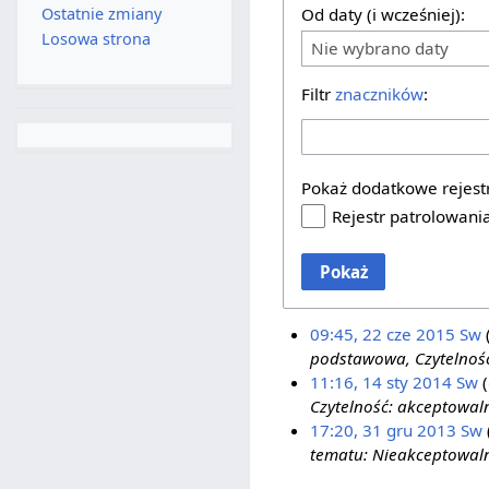
Ostatnie zmiany
Od daty (i wcześniej):
Losowa strona
Nie wybrano daty
Filtr
znaczników
:
Pokaż dodatkowe rejest
Rejestr patrolowani
Pokaż
09:45, 22 cze 2015
Sw
podstawowa, Czytelność
11:16, 14 sty 2014
Sw
Czytelność: akceptowaln
17:20, 31 gru 2013
Sw
tematu: Nieakceptowaln