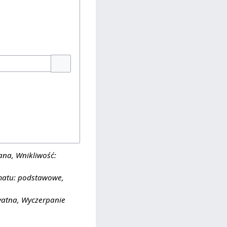
Pokaż opcje
zana, Wnikliwość:
ematu: podstawowe,
watna, Wyczerpanie