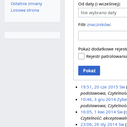
Ostatnie zmiany
Od daty (i wcześniej):
Losowa strona
Nie wybrano daty
Filtr
znaczników
:
Pokaż dodatkowe rejest
Rejestr patrolowani
Pokaż
19:51, 20 cze 2015
Sw
podstawowa, Czytelność
10:46, 3 gru 2014
Zybe
podstawowa, Czytelność
16:05, 1 kwi 2014
Sw
Czytelność: akceptowaln
23:06, 26 sty 2014
Sw