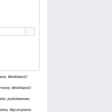
Pokaż opcje
zana, Wnikliwość:
jrzana, Wnikliwość:
matu: podstawowe,
watna, Wyczerpanie