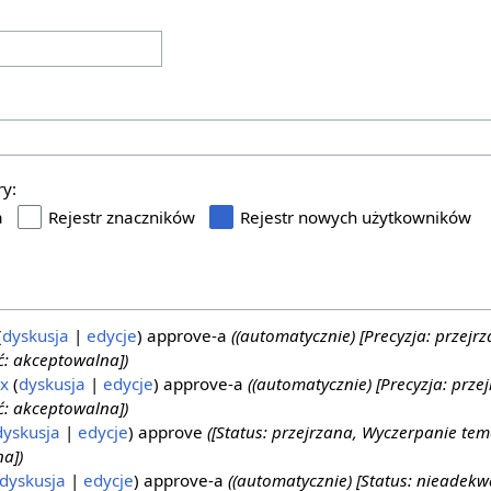
ry:
a
Rejestr znaczników
Rejestr nowych użytkowników
dyskusja
edycje
approve-a
((automatycznie) [Precyzja: przejr
: akceptowalna])
x
dyskusja
edycje
approve-a
((automatycznie) [Precyzja: prze
: akceptowalna])
dyskusja
edycje
approve
([Status: przejrzana, Wyczerpanie te
a])
dyskusja
edycje
approve-a
((automatycznie) [Status: nieadek