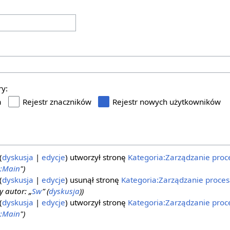
ry:
a
Rejestr znaczników
Rejestr nowych użytkowników
dyskusja
edycje
utworzył stronę
Kategoria:Zarządzanie pro
a:Main
")
dyskusja
edycje
usunął stronę
Kategoria:Zarządzanie proce
y autor: „
Sw
” (
dyskusja
))
dyskusja
edycje
utworzył stronę
Kategoria:Zarządzanie pro
a:Main
")