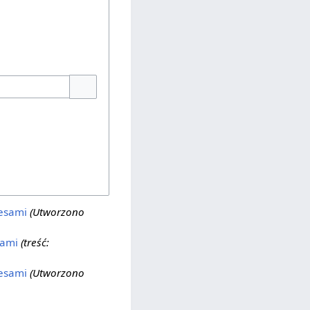
Pokaż opcje
cesami
(Utworzono
sami
(treść:
cesami
(Utworzono