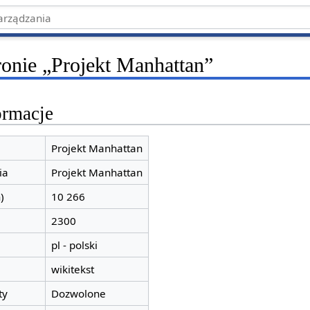
ronie „Projekt Manhattan”
ormacje
Projekt Manhattan
ia
Projekt Manhattan
)
10 266
2300
pl - polski
wikitekst
ty
Dozwolone