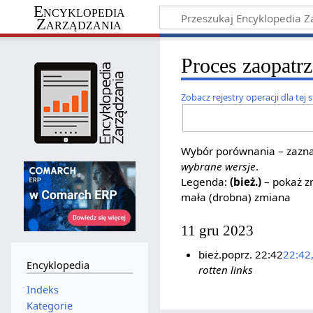
Encyklopedia
Zarządzania
Proces zaopatrz
Zobacz rejestry operacji dla tej 
Wybór porównania – zaznac
wybrane wersje
.
Legenda:
(bież.)
– pokaż zm
mała (drobna) zmiana
11 gru 2023
bież.
poprz.
22:42
22:42
Encyklopedia
rotten links
Indeks
Kategorie