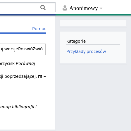
Anonimowy
Pomoc
Kategorie
ruj wersje
Rozwiń
Zwiń
Przykłady procesów
przycisk
Porównaj
ji poprzedzającej,
m
–
eanup bibliografii i