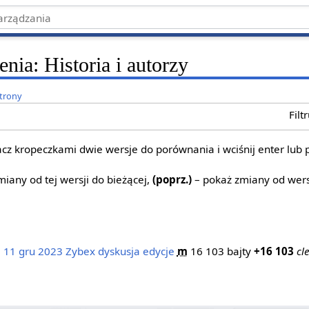
enia: Historia i autorzy
strony
Filt
z kropeczkami dwie wersje do porównania i wciśnij enter lub 
iany od tej wersji do bieżącej,
(poprz.)
– pokaż zmiany od wers
, 11 gru 2023
‎
Zybex
dyskusja
edycje
‎
m
16 103 bajty
+16 103
‎
cl