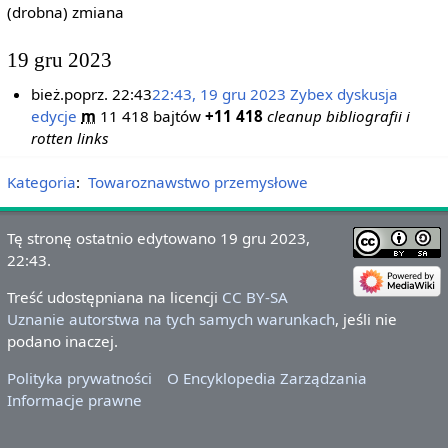
(drobna) zmiana
19 gru 2023
bież.
poprz.
22:43
22:43, 19 gru 2023
‎
Zybex
dyskusja
edycje
‎
m
11 418 bajtów
+11 418
‎
cleanup bibliografii i
rotten links
Kategoria
:
Towaroznawstwo przemysłowe
Tę stronę ostatnio edytowano 19 gru 2023,
22:43.
Treść udostępniana na licencji
CC BY-SA
Uznanie autorstwa na tych samych warunkach
, jeśli nie
podano inaczej.
Polityka prywatności
O Encyklopedia Zarządzania
Informacje prawne