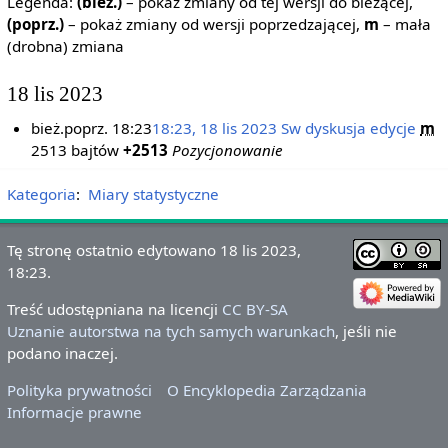
Legenda:
(bież.)
– pokaż zmiany od tej wersji do bieżącej,
(poprz.)
– pokaż zmiany od wersji poprzedzającej,
m
– mała
(drobna) zmiana
18 lis 2023
bież.
poprz.
18:23
18:23, 18 lis 2023
‎
Sw
dyskusja
edycje
‎
m
2513 bajtów
+2513
‎
Pozycjonowanie
Kategoria
:
Miary statystyczne
Tę stronę ostatnio edytowano 18 lis 2023,
18:23.
Treść udostępniana na licencji
CC BY-SA
Uznanie autorstwa na tych samych warunkach
, jeśli nie
podano inaczej.
Polityka prywatności
O Encyklopedia Zarządzania
Informacje prawne