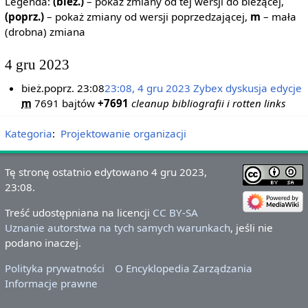
Legenda:
(bież.)
– pokaż zmiany od tej wersji do bieżącej,
(poprz.)
– pokaż zmiany od wersji poprzedzającej,
m
– mała
(drobna) zmiana
4 gru 2023
bież.
poprz.
23:08
23:08, 4 gru 2023
‎
Zybex
dyskusja
edycje
m
7691 bajtów
+7691
‎
cleanup bibliografii i rotten links
Kategoria
:
Projektowanie organizacji
Tę stronę ostatnio edytowano 4 gru 2023,
23:08.
Treść udostępniana na licencji
CC BY-SA
Uznanie autorstwa na tych samych warunkach
, jeśli nie
podano inaczej.
Polityka prywatności
O Encyklopedia Zarządzania
Informacje prawne