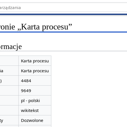
ronie „Karta procesu”
ormacje
Karta procesu
ia
Karta procesu
)
4484
9649
pl - polski
wikitekst
ty
Dozwolone