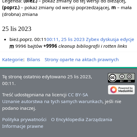
Legenda:
(bież.)
– pokaż zmiany od tej wersji do bieżącej,
(poprz.)
– pokaż zmiany od wersji poprzedzającej,
m
– mała
(drobna) zmiana
25 lis 2023
bież.
poprz.
00:11
00:11, 25 lis 2023
‎
Zybex
dyskusja
edycje
m
9996 bajtów
+9996
‎
cleanup bibliografii i rotten links
Kategorie
:
Bilans
Strony oparte na aktach prawnych
Tę stronę ostatnio edytowano 25 lis 2023,
00:11.
Treść udostępniana na licencji
CC BY-SA
Uznanie autorstwa na tych samych warunkach
, jeśli nie
podano inaczej.
Polityka prywatności
O Encyklopedia Zarządzania
Informacje prawne