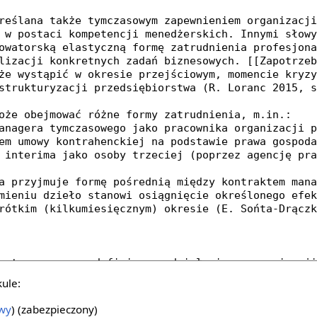
kule:
owy
) (zabezpieczony)