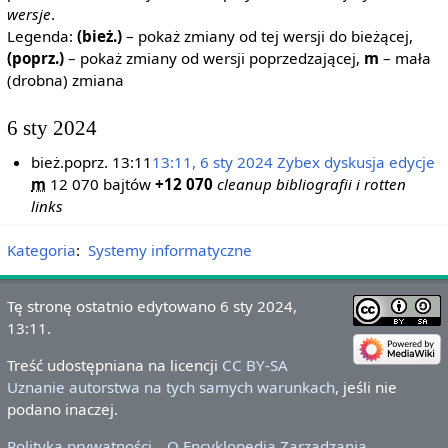
wersje
.
Legenda:
(bież.)
– pokaż zmiany od tej wersji do bieżącej,
(poprz.)
– pokaż zmiany od wersji poprzedzającej,
m
– mała
(drobna) zmiana
6 sty 2024
bież.
poprz.
13:11
13:11, 6 sty 2024
‎
Zybex
dyskusja
edycje
m
12 070 bajtów
+12 070
‎
cleanup bibliografii i rotten
links
Kategoria
:
Systemy informatyczne
Tę stronę ostatnio edytowano 6 sty 2024,
13:11.
Treść udostępniana na licencji
CC BY-SA
Uznanie autorstwa na tych samych warunkach
, jeśli nie
podano inaczej.
Polityka prywatności
O Encyklopedia Zarządzania