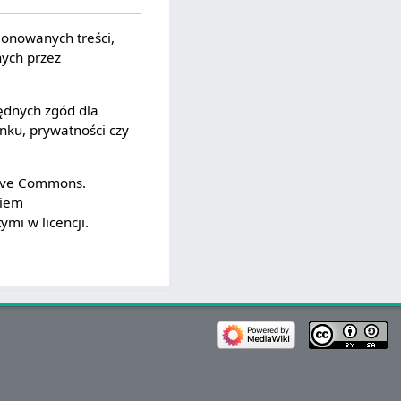
jonowanych treści,
nych przez
ędnych zgód dla
unku, prywatności czy
ative Commons.
ciem
mi w licencji.