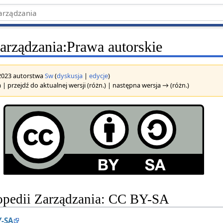
arządzania
:
Prawa autorskie
 2023 autorstwa
Sw
(
dyskusja
|
edycje
)
 | przejdź do aktualnej wersji (różn.) | następna wersja → (różn.)
opedii Zarządzania: CC BY-SA
Y-SA