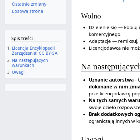
Ostatnie zmiany
Losowa strona
Wolno
Dzielenie się — kopiuj
komercyjnego.
Spis treści
Adaptacje — remiksuj, 
Licencjodawca nie może
1
Licencja Encyklopedii
Zarządzania: CC BY-SA
2
Na następujących
Na następującyc
warunkach
3
Uwagi
Uznanie autorstwa
- 
dokonane w nim zmi
prze licencjodawcę popa
Na tych samych war
swoje dzieło rozpowsz
Brak dodatkowych og
ograniczają innych w k
Uwagi