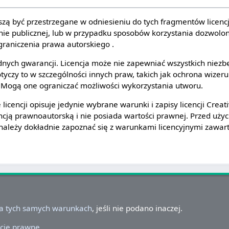
szą być przestrzegane w odniesieniu do tych fragmentów licenc
nie publicznej, lub w przypadku sposobów korzystania dozwolo
graniczenia prawa autorskiego .
dnych gwarancji. Licencja może nie zapewniać wszystkich niezb
tyczy to w szczególności innych praw, takich jak ochrona wizer
. Mogą one ograniczać możliwości wykorzystania utworu.
icencji opisuje jedynie wybrane warunki i zapisy licencji Cre
icencją prawnoautorską i nie posiada wartości prawnej. Przed uży
ależy dokładnie zapoznać się z warunkami licencyjnymi zawarty
na tych samych warunkach
, jeśli nie podano inaczej.
cje prawne