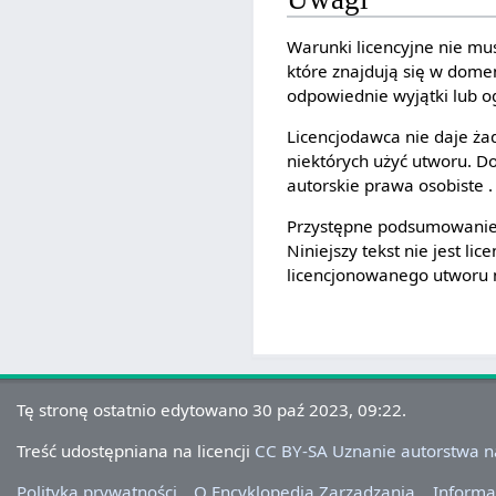
Warunki licencyjne nie mu
które znajdują się w dome
odpowiednie wyjątki lub o
Licencjodawca nie daje ża
niektórych użyć utworu. Do
autorskie prawa osobiste 
Przystępne podsumowanie l
Niniejszy tekst nie jest l
licencjonowanego utworu n
Tę stronę ostatnio edytowano 30 paź 2023, 09:22.
Treść udostępniana na licencji
CC BY-SA Uznanie autorstwa 
Polityka prywatności
O Encyklopedia Zarządzania
Informa