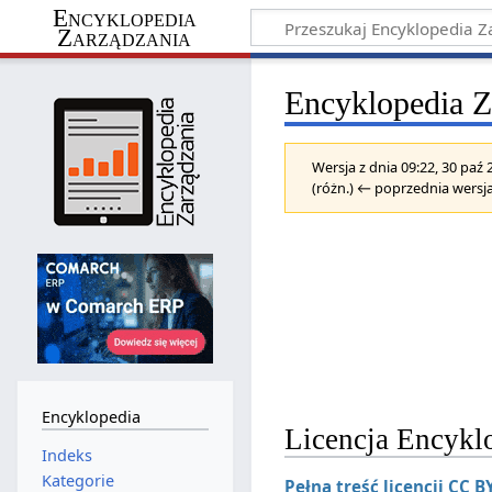
Encyklopedia
Zarządzania
Encyklopedia Z
Wersja z dnia 09:22, 30 paź
(różn.) ← poprzednia wersja
Encyklopedia
Licencja Encykl
Indeks
Kategorie
Pełna treść licencji CC B