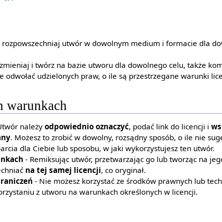
 i rozpowszechniaj utwór w dowolnym medium i formacie dla do
zmieniaj i twórz na bazie utworu dla dowolnego celu, także ko
 odwołać udzielonych praw, o ile są przestrzegane warunki lice
h warunkach
Utwór należy
odpowiednio oznaczyć
, podać link do licencji i
ws
any
. Możesz to zrobić w dowolny, rozsądny sposób, o ile nie sug
rcia dla Ciebie lub sposobu, w jaki wykorzystujesz ten utwór.
unkach
- Remiksując utwór, przetwarzając go lub tworząc na jeg
echniać
na tej samej licencji
, co oryginał.
raniczeń
- Nie możesz korzystać ze środków prawnych lub tech
orzystaniu z utworu na warunkach określonych w licencji.