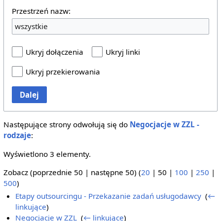
Przestrzeń nazw:
wszystkie
Ukryj dołączenia
Ukryj linki
Ukryj przekierowania
Dalej
Następujące strony odwołują się do
Negocjacje w ZZL -
rodzaje
:
Wyświetlono 3 elementy.
Zobacz (
poprzednie 50
|
następne 50
) (
20
|
50
|
100
|
250
|
500
)
Etapy outsourcingu - Przekazanie zadań usługodawcy
‎
(
←
linkujące
)
Negocjacje w ZZL
‎
(
← linkujące
)