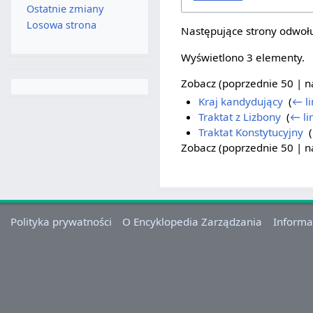
Ostatnie zmiany
Losowa strona
Następujące strony odwołu
Wyświetlono 3 elementy.
Zobacz (
poprzednie 50
|
n
Kraj kandydujący
‎
(
← li
Traktat z Lizbony
‎
(
← li
Traktat Konstytucyjny
‎
(
Zobacz (
poprzednie 50
|
n
Polityka prywatności
O Encyklopedia Zarządzania
Informa