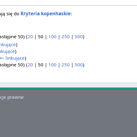
ją się do
Kryteria kopenhaskie
:
astępne 50
) (
20
|
50
|
100
|
250
|
500
)
nkujące
)
nkujące
)
← linkujące
)
astępne 50
) (
20
|
50
|
100
|
250
|
500
)
cje prawne