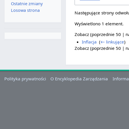
Ostatnie zmiany
Losowa strona
Następujące strony odwołu
Wyświetlono 1 element.
Zobacz (
poprzednie 50
|
n
Inflacja
‎
(
← linkujące
)
Zobacz (
poprzednie 50
|
n
Polityka prywatności
O Encyklopedia Zarządzania
Informa