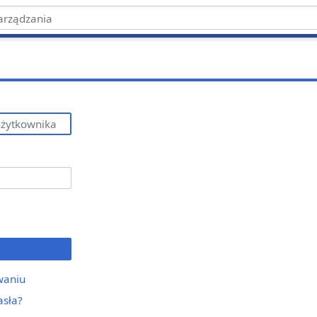
waniu
asła?