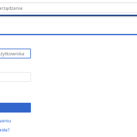
waniu
asła?