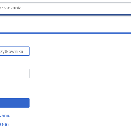
waniu
asła?