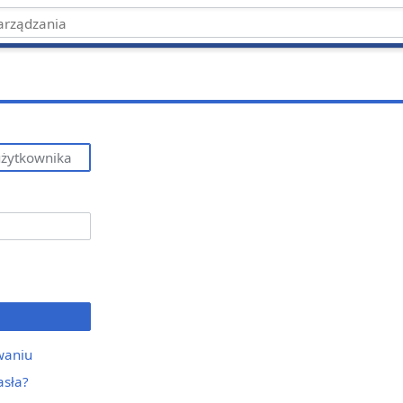
waniu
asła?