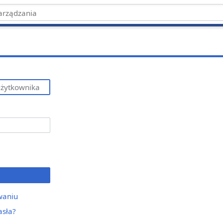
waniu
asła?