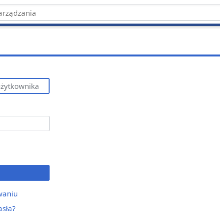
waniu
asła?