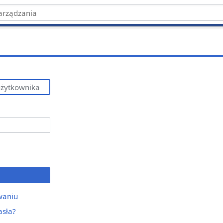
waniu
asła?