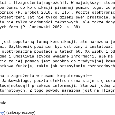
kule:
owy
) (zabezpieczony)