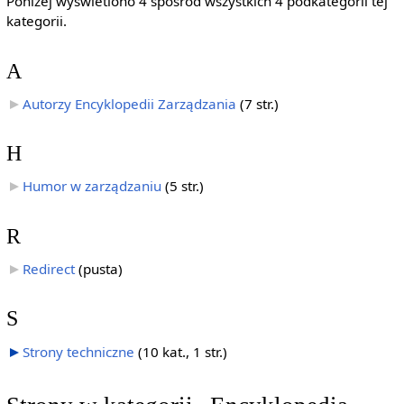
Poniżej wyświetlono 4 spośród wszystkich 4 podkategorii tej
kategorii.
A
Autorzy Encyklopedii Zarządzania
‎
(7 str.)
H
Humor w zarządzaniu
‎
(5 str.)
R
Redirect
‎
(pusta)
S
Strony techniczne
‎
(10 kat., 1 str.)