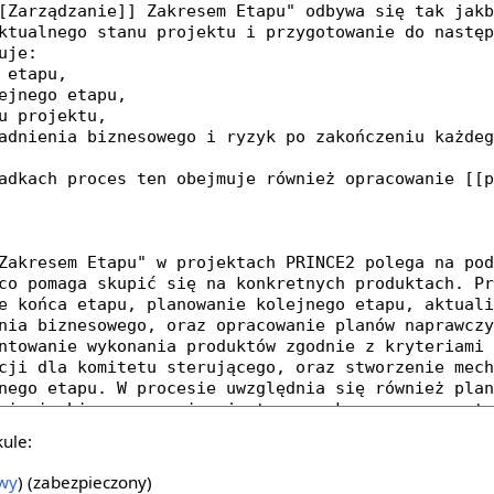
kule:
owy
) (zabezpieczony)