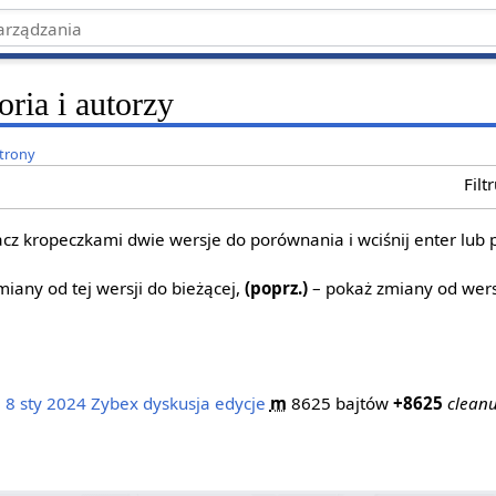
oria i autorzy
strony
Filt
z kropeczkami dwie wersje do porównania i wciśnij enter lub 
iany od tej wersji do bieżącej,
(poprz.)
– pokaż zmiany od wers
 8 sty 2024
‎
Zybex
dyskusja
edycje
‎
m
8625 bajtów
+8625
‎
cleanu