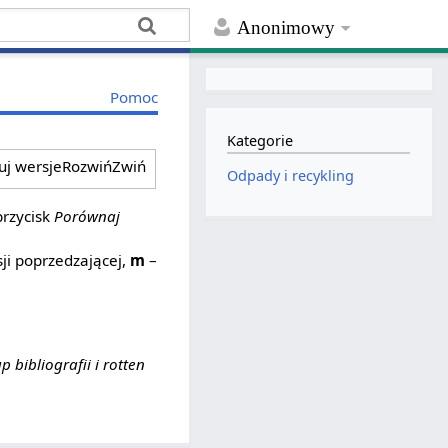
Anonimowy
Pomoc
Kategorie
ruj wersje
Rozwiń
Zwiń
Odpady i recykling
przycisk
Porównaj
ji poprzedzającej,
m
–
p bibliografii i rotten