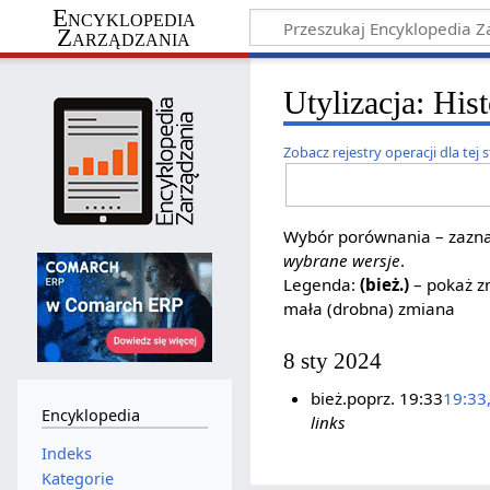
Encyklopedia
Zarządzania
Utylizacja: Hist
Zobacz rejestry operacji dla tej 
Wybór porównania – zaznac
wybrane wersje
.
Legenda:
(bież.)
– pokaż zm
mała (drobna) zmiana
8 sty 2024
bież.
poprz.
19:33
19:33,
Encyklopedia
links
Indeks
Kategorie