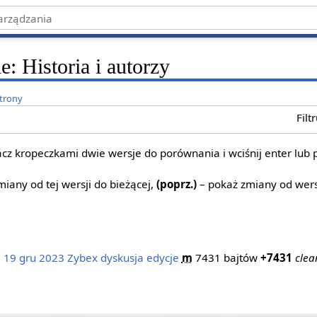
e: Historia i autorzy
strony
Filt
z kropeczkami dwie wersje do porównania i wciśnij enter lub 
iany od tej wersji do bieżącej,
(poprz.)
– pokaż zmiany od wers
, 19 gru 2023
‎
Zybex
dyskusja
edycje
‎
m
7431 bajtów
+7431
‎
clea