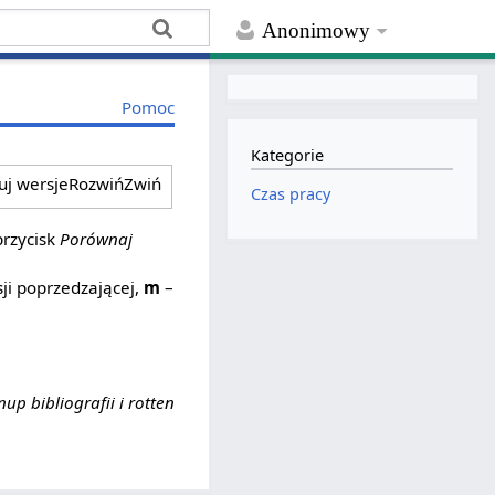
Anonimowy
Pomoc
Kategorie
ruj wersje
Rozwiń
Zwiń
Czas pracy
przycisk
Porównaj
ji poprzedzającej,
m
–
nup bibliografii i rotten