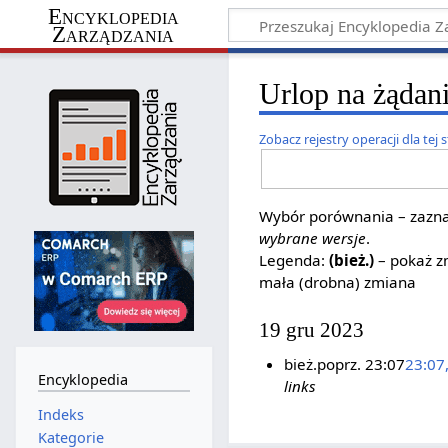
Encyklopedia
Zarządzania
Urlop na żądani
Zobacz rejestry operacji dla tej 
Wybór porównania – zaznac
wybrane wersje
.
Legenda:
(bież.)
– pokaż zm
mała (drobna) zmiana
19 gru 2023
bież.
poprz.
23:07
23:07
Encyklopedia
links
Indeks
Kategorie