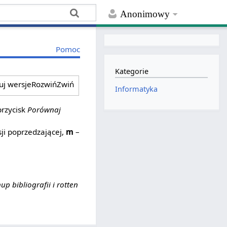
Anonimowy
Pomoc
Kategorie
ruj wersje
Rozwiń
Zwiń
Informatyka
przycisk
Porównaj
ji poprzedzającej,
m
–
up bibliografii i rotten