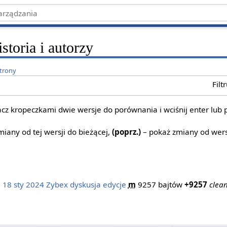
toria i autorzy
strony
Filt
z kropeczkami dwie wersje do porównania i wciśnij enter lub 
iany od tej wersji do bieżącej,
(poprz.)
– pokaż zmiany od wers
, 18 sty 2024
‎
Zybex
dyskusja
edycje
‎
m
9257 bajtów
+9257
‎
clean