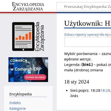
Encyklopedia
Zarządzania
Użytkownik: His
Zobacz rejestry operacji dla tej 
Wybór porównania – zaznac
wybrane wersje
.
Legenda:
(bież.)
– pokaż zm
mała (drobna) zmiana
18 sty 2024
bież.
poprz.
18:28
18:28
Encyklopedia
links
Indeks
Kategorie