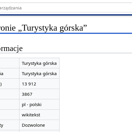
ronie „Turystyka górska”
ormacje
Turystyka górska
ia
Turystyka górska
)
13 912
3867
pl - polski
wikitekst
ty
Dozwolone