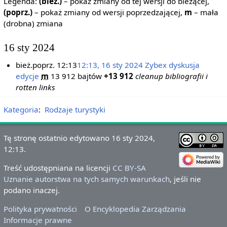
Legenda:
(bież.)
– pokaż zmiany od tej wersji do bieżącej,
(poprz.)
– pokaż zmiany od wersji poprzedzającej,
m
– mała
(drobna) zmiana
16 sty 2024
bież.
poprz.
12:13
12:13, 16 sty 2024
‎
Zybex
dyskusja
edycje
‎
m
13 912 bajtów
+13 912
‎
cleanup bibliografii i
rotten links
Kategoria
:
Rodzaje turystyki
Tę stronę ostatnio edytowano 16 sty 2024,
12:13.
Treść udostępniana na licencji
CC BY-SA
Uznanie autorstwa na tych samych warunkach
, jeśli nie
podano inaczej.
Polityka prywatności
O Encyklopedia Zarządzania
Informacje prawne