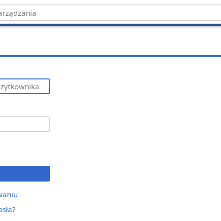
waniu
asła?