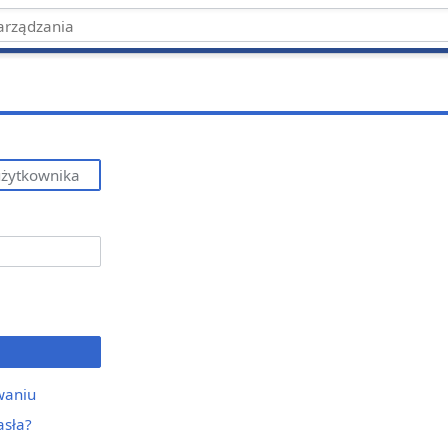
waniu
asła?