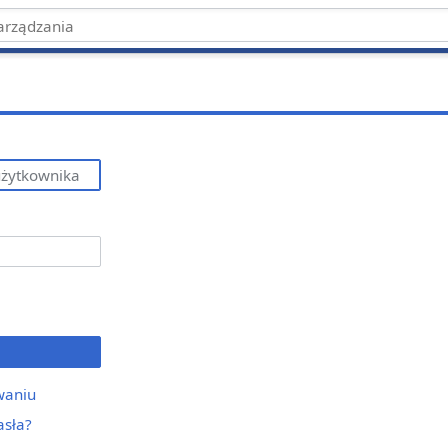
waniu
asła?