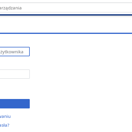
waniu
asła?