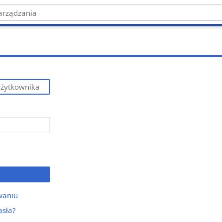
waniu
asła?