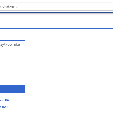
waniu
asła?