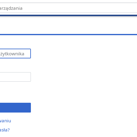
waniu
asła?