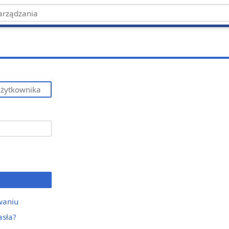
waniu
asła?