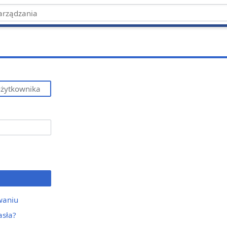
waniu
asła?