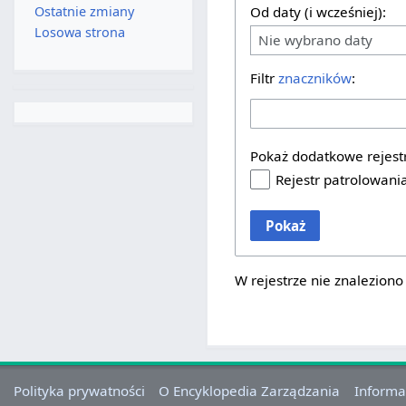
Ostatnie zmiany
Od daty (i wcześniej):
Losowa strona
Nie wybrano daty
Filtr
znaczników
:
Pokaż dodatkowe rejest
Rejestr patrolowani
Pokaż
W rejestrze nie znaleziono
Polityka prywatności
O Encyklopedia Zarządzania
Informa