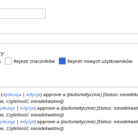
ry:
a
Rejestr znaczników
Rejestr nowych użytkowników
dyskusja
edycje
approve-a
((automatycznie) [Status: nieade
e, Czytelność: nieadekwatna])
yskusja
edycje
approve-a
((automatycznie) [Status: nieadekwa
e, Czytelność: nieadekwatna])
yskusja
edycje
approve-a
((automatycznie) [Status: nieadekwa
e, Czytelność: nieadekwatna])